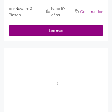
por Navarro &
hace 10
Construction
Blasco
años
Lee mas