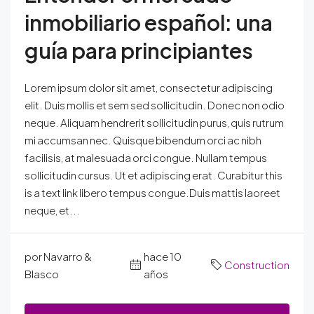
inmobiliario español: una
guía para principiantes
Lorem ipsum dolor sit amet, consectetur adipiscing
elit. Duis mollis et sem sed sollicitudin. Donec non odio
neque. Aliquam hendrerit sollicitudin purus, quis rutrum
mi accumsan nec. Quisque bibendum orci ac nibh
facilisis, at malesuada orci congue. Nullam tempus
sollicitudin cursus. Ut et adipiscing erat. Curabitur this
is a text link libero tempus congue.Duis mattis laoreet
neque, et...
por Navarro &
hace 10
Construction
Blasco
años