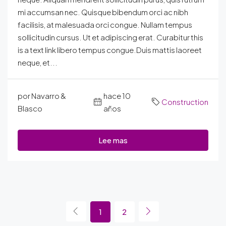
mi accumsan nec. Quisque bibendum orci ac nibh
facilisis, at malesuada orci congue. Nullam tempus
sollicitudin cursus. Ut et adipiscing erat. Curabitur this
is a text link libero tempus congue.Duis mattis laoreet
neque, et...
por Navarro &
hace 10
Construction
Blasco
años
Lee mas
1
2