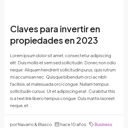
Claves para invertir en
propiedades en 2023
Lorem ipsum dolor sit amet, consectetur adipiscing
elit. Duis mollis et sem sed sollicitudin. Donec non odio
neque. Aliquam hendrerit sollicitudin purus, quis rutrum
mi accumsan nec. Quisque bibendum orci ac nibh
facilisis, at malesuada orci congue. Nullam tempus
sollicitudin cursus. Ut et adipiscing erat. Curabitur this
is a text link libero tempus congue. Duis mattis laoreet
neque, et...
por Navarro & Blasco
hace 10 años
Business