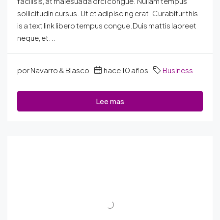
facilisis, at malesuada orci congue. Nullam tempus
sollicitudin cursus. Ut et adipiscing erat. Curabitur this
is a text link libero tempus congue.Duis mattis laoreet
neque, et...
por Navarro & Blasco
hace 10 años
Business
Lee mas