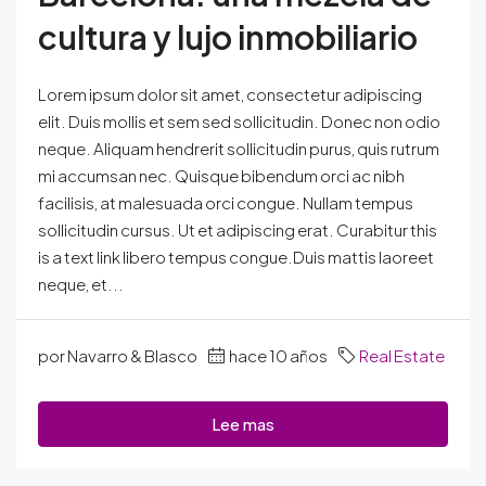
cultura y lujo inmobiliario
Lorem ipsum dolor sit amet, consectetur adipiscing
elit. Duis mollis et sem sed sollicitudin. Donec non odio
neque. Aliquam hendrerit sollicitudin purus, quis rutrum
mi accumsan nec. Quisque bibendum orci ac nibh
facilisis, at malesuada orci congue. Nullam tempus
sollicitudin cursus. Ut et adipiscing erat. Curabitur this
is a text link libero tempus congue.Duis mattis laoreet
neque, et...
por Navarro & Blasco
hace 10 años
Real Estate
Lee mas