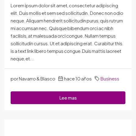
Lorem ipsum dolor sit amet, consectetur adipiscing
elit. Duis mollis et sem sed sollicitudin. Donec non odio
neque. Aliquam hendrerit sollicitudin purus, quis rutrum
mi accumsan nec. Quisque bibendum orci ac nibh
facilisis, at malesuada orci congue. Nullam tempus
sollicitudin cursus. Ut et adipiscing erat. Curabitur this
is a text link libero tempus congue.Duis mattis laoreet
neque, et...
por Navarro & Blasco
hace 10 años
Business
Lee mas