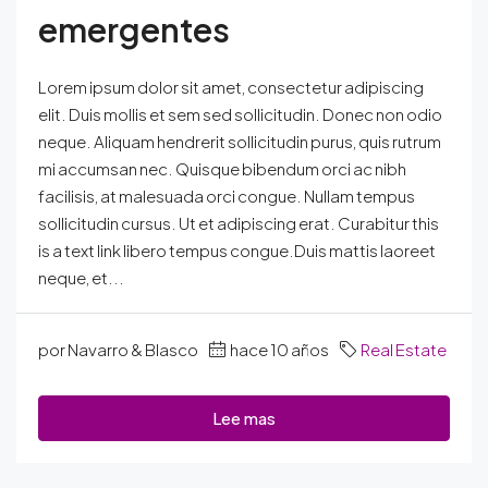
emergentes
Lorem ipsum dolor sit amet, consectetur adipiscing
elit. Duis mollis et sem sed sollicitudin. Donec non odio
neque. Aliquam hendrerit sollicitudin purus, quis rutrum
mi accumsan nec. Quisque bibendum orci ac nibh
facilisis, at malesuada orci congue. Nullam tempus
sollicitudin cursus. Ut et adipiscing erat. Curabitur this
is a text link libero tempus congue.Duis mattis laoreet
neque, et...
por Navarro & Blasco
hace 10 años
Real Estate
Lee mas