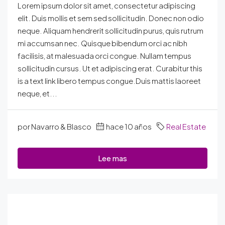
Lorem ipsum dolor sit amet, consectetur adipiscing
elit. Duis mollis et sem sed sollicitudin. Donec non odio
neque. Aliquam hendrerit sollicitudin purus, quis rutrum
mi accumsan nec. Quisque bibendum orci ac nibh
facilisis, at malesuada orci congue. Nullam tempus
sollicitudin cursus. Ut et adipiscing erat. Curabitur this
is a text link libero tempus congue.Duis mattis laoreet
neque, et...
por Navarro & Blasco
hace 10 años
Real Estate
Lee mas