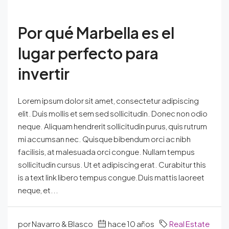
Por qué Marbella es el
lugar perfecto para
invertir
Lorem ipsum dolor sit amet, consectetur adipiscing
elit. Duis mollis et sem sed sollicitudin. Donec non odio
neque. Aliquam hendrerit sollicitudin purus, quis rutrum
mi accumsan nec. Quisque bibendum orci ac nibh
facilisis, at malesuada orci congue. Nullam tempus
sollicitudin cursus. Ut et adipiscing erat. Curabitur this
is a text link libero tempus congue.Duis mattis laoreet
neque, et...
por Navarro & Blasco
hace 10 años
Real Estate