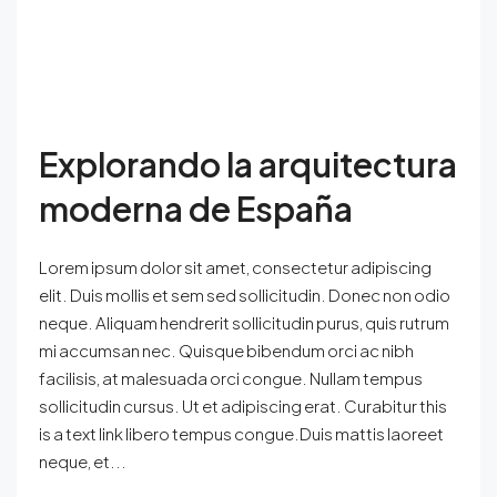
Explorando la arquitectura
moderna de España
Lorem ipsum dolor sit amet, consectetur adipiscing
elit. Duis mollis et sem sed sollicitudin. Donec non odio
neque. Aliquam hendrerit sollicitudin purus, quis rutrum
mi accumsan nec. Quisque bibendum orci ac nibh
facilisis, at malesuada orci congue. Nullam tempus
sollicitudin cursus. Ut et adipiscing erat. Curabitur this
is a text link libero tempus congue.Duis mattis laoreet
neque, et...