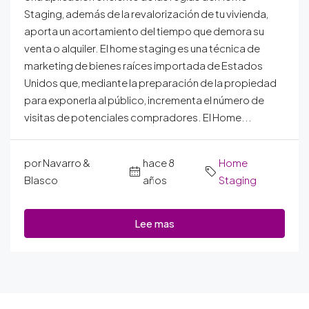
Staging, además de la revalorización de tu vivienda,
aporta un acortamiento del tiempo que demora su
venta o alquiler. El home staging es una técnica de
marketing de bienes raíces importada de Estados
Unidos que, mediante la preparación de la propiedad
para exponerla al público, incrementa el número de
visitas de potenciales compradores. El Home...
por Navarro &
hace 8
Home
Blasco
años
Staging
Lee mas