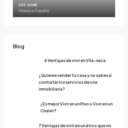
259.000€
Vilaseca, España
Blog
6 Ventajas de vivir en Vila-seca
¿Quieres vender tu casa y no sabes si
contratar los servicios de una
inmobiliaria?
¿Es mejor Vivir en un Piso o Vivir en un
Chalet?
7 Ventajas de vivir en un ático que no