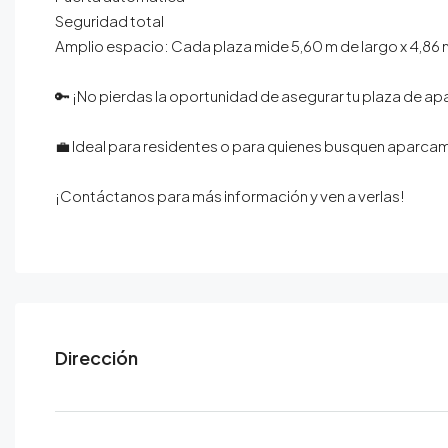
Seguridad total⁣
Amplio espacio: Cada plaza mide 5,60 m de largo x 4,86 
🔑 ¡No pierdas la oportunidad de asegurar tu plaza de apa
💼 Ideal para residentes o para quienes busquen aparcami
¡Contáctanos para más información y ven a verlas!⁣
Dirección