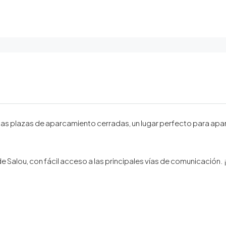
icas plazas de aparcamiento cerradas, un lugar perfecto para apa
e Salou, con fácil acceso a las principales vías de comunicación.