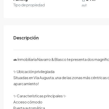
Tipo de propiedad
m²
Descripción
🚗 Inmobiliaria Navarro & Blasco te presenta dos magníf
✨ Ubicación privilegiada⁣
Situadas en Vía Augusta, una de las zonas más céntricas d
aparcamiento!⁣
✨ Características principales ✨⁣
Acceso cómodo⁣
Puerta automática⁣