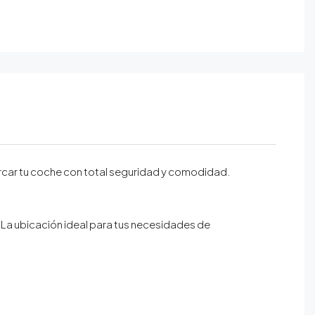
rcar tu coche con total seguridad y comodidad.⁣
 ¡La ubicación ideal para tus necesidades de