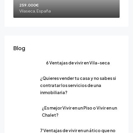
259.000€
Vilaseca, España
Blog
6 Ventajas de vivir en Vila-seca
¿Quieres vender tu casa y no sabes si
contratar los servicios de una
inmobiliaria?
¿Es mejor Vivir en un Piso o Vivir en un
Chalet?
7 Ventajas de vivir en un ático que no