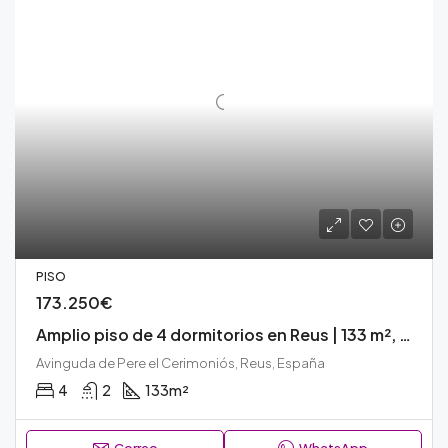
PISO
173.250€
Amplio piso de 4 dormitorios en Reus | 133 m², ascensor, amueblado | ¡Oportunidad familiar en zona céntrica! – REF: N163V
Avinguda de Pere el Cerimoniós, Reus, España
4
2
133
m²