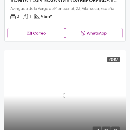
BONITA Y LUMINOSA VIVIENDA REFORMADA EN PLENO CENTRO DE VILA-SECA – N179
Avinguda de la Verge de Montserrat, 23, Vila-seca, España
3
1
95
m²
Correo
WhatsApp
VENTA