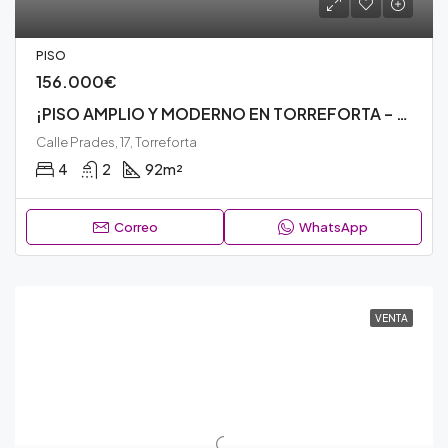
PISO
156.000€
¡PISO AMPLIO Y MODERNO EN TORREFORTA – ¡ES UNA OPORTUNIDAD ÚNICA! – N128V
Calle Prades, 17, Torreforta
4
2
92
m²
Correo
WhatsApp
VENTA