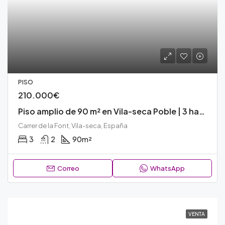
PISO
210.000€
Piso amplio de 90 m² en Vila-seca Poble | 3 hab. con vestidor, 2 baños | ¡Zona céntrica! – REF: N138V
Carrer de la Font, Vila-seca, España
3
2
90
m²
Correo
WhatsApp
VENTA